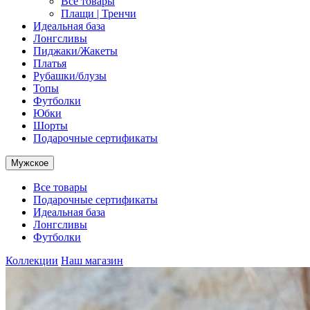
Все товары
Плащи | Тренчи
Идеальная база
Лонгсливы
Пиджаки/Жакеты
Платья
Рубашки/блузы
Топы
Футболки
Юбки
Шорты
Подарочные сертификаты
Мужское
Все товары
Подарочные сертификаты
Идеальная база
Лонгсливы
Футболки
Коллекции
Наш магазин