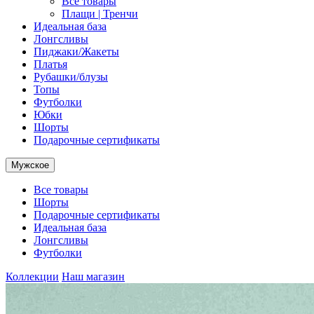
Все товары
Плащи | Тренчи
Идеальная база
Лонгсливы
Пиджаки/Жакеты
Платья
Рубашки/блузы
Топы
Футболки
Юбки
Шорты
Подарочные сертификаты
Мужское
Все товары
Шорты
Подарочные сертификаты
Идеальная база
Лонгсливы
Футболки
Коллекции
Наш магазин